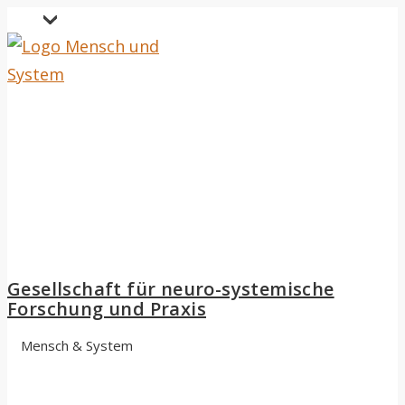
↓
Secondary
Zum
Navigation
Inhalt
Gesellschaft für neuro-systemische
Forschung und Praxis
Mensch & System
Hauptnavigation
Menü