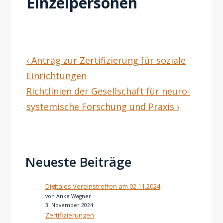
Einzelpersonen
Beitragsnavigation
Previous
‹ Antrag zur Zertifizierung für soziale
Post
Einrichtungen
is
Next
Richtlinien der Gesellschaft für neuro-
Post
systemische Forschung und Praxis ›
is
Neueste Beiträge
Digitales Vereinstreffen am 02.11.2024
von Anke Wagner
3. November 2024
Zertifizierungen