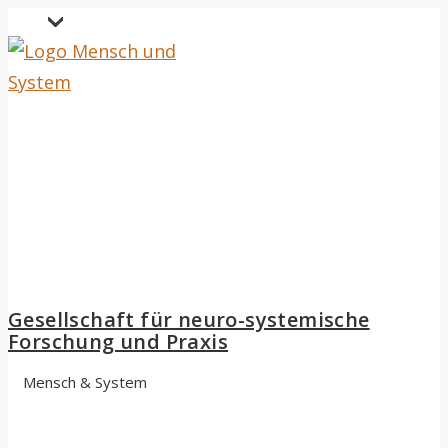
↓
Secondary
Zum
Navigation
Inhalt
Gesellschaft für neuro-systemische
Forschung und Praxis
Mensch & System
Hauptnavigation
Menü